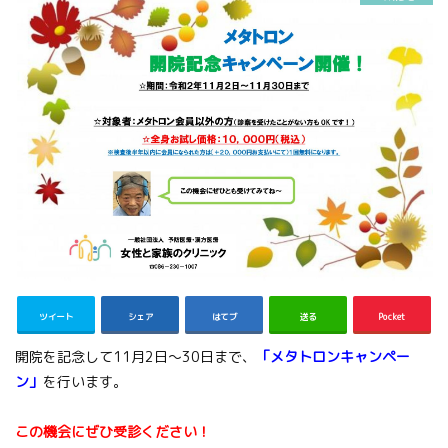
ツイート
シェア
はてブ
送る
Pocket
開院を記念して11月2日～30日まで、
「
メタトロンキャンペー
ン」
を行います。
この機会にぜひ受診ください！